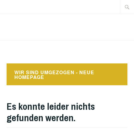
Zum
Suche
Inhalt
nach:
springen
MS
HOFKIRCHEN/TRATTNA
WIR SIND UMGEZOGEN - NEUE
HOMEPAGE
Es konnte leider nichts
gefunden werden.